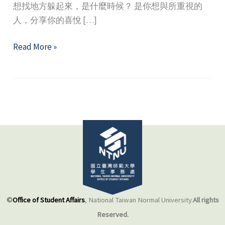
想找地方躲起來，是什麼時候？ 是你想與所重視的
人，分享你的喜悅 […]
「不
Read More »
夠
好」
不
是
你
的
錯
─
關
於
羞
©
Office of Student Affairs
, National Taiwan Normal University.
All rights
愧
Reserved.