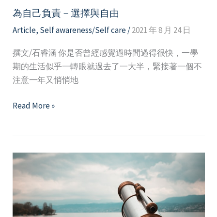
為自己負責－選擇與自由
Article
,
Self awareness/Self care
/
2021 年 8 月 24 日
撰文/石睿涵 你是否曾經感覺過時間過得很快，一學
期的生活似乎一轉眼就過去了一大半，緊接著一個不
注意一年又悄悄地
為
Read More »
自
己
負
責
－
選
擇
與