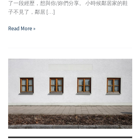
了一段經歷，想與你/妳們分享。 小時候鄰居家的鞋
子不見了，鄰居 […]
對
Read More »
不
起
好
難
—
淺
談
「道
歉」
的
困
難