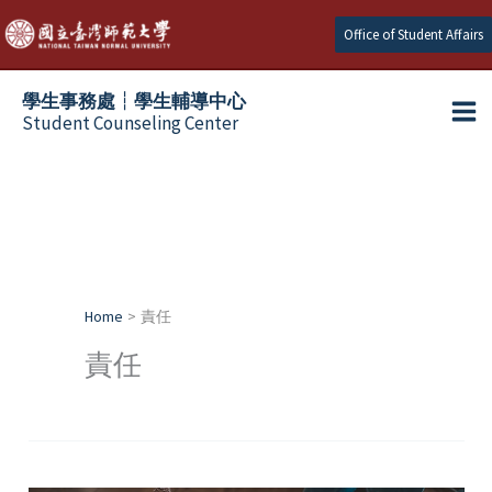
Skip
Office of Student Affairs
to
content
學生事務處┆學生輔導中心
Student Counseling Center
Home
責任
責任