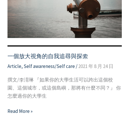
自
由
一個放大視角的自我追尋與探索
Article
,
Self awareness/Self care
/
2021 年 8 月 24 日
撰文/李淯琳 『如果你的大學生活可以跨出這個校
園、這個城市，或這個島嶼，那將有什麼不同？』 你
怎麼過你的大學生
一
Read More »
個
放