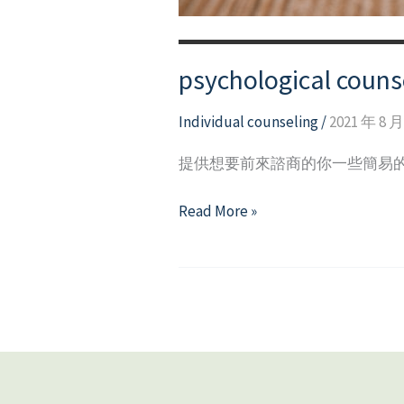
psychological coun
Individual counseling
/
2021 年 8 月
提供想要前來諮商的你一些簡易
psychological
Read More »
counseling
Q&A