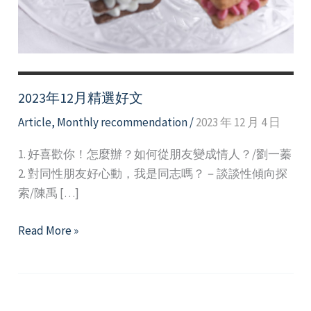
2023年12月精選好文
Article
,
Monthly recommendation
/
2023 年 12 月 4 日
1. 好喜歡你！怎麼辦？如何從朋友變成情人？/劉一蓁
2. 對同性朋友好心動，我是同志嗎？－談談性傾向探
索/陳禹 […]
2023
Read More »
年
12
月
精