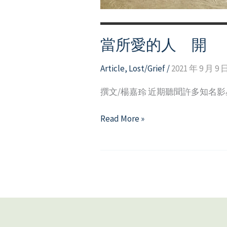
當所愛的人離開
Article
,
Lost/Grief
/
2021 年 9 月 9 
撰文/楊嘉玲 近期聽聞許多知名
當
Read More »
所
愛
的
人
離
開