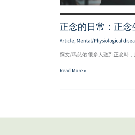
正念的日常：正念
Article
,
Mental/Physiological disea
撰文/馬慈佑 很多人聽到正念時
正
Read More »
念
的
日
常：
正
念
生