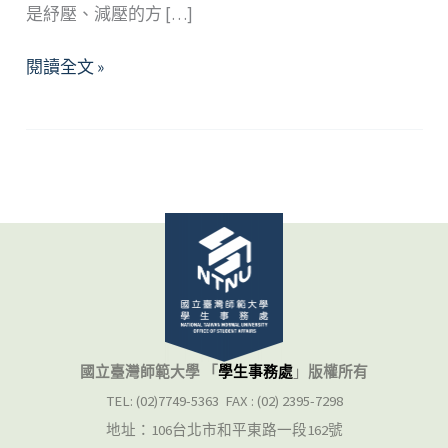
是紓壓、減壓的方 […]
正
閱讀全文 »
念
的
日
常：
正
念
生
活
的
七
個
國立臺灣師範大學 「
學生事務處
」
版權所有
態
TEL: (02)7749-5363 FAX : (02) 2395-7298
度
地址：106台北市和平東路一段162號