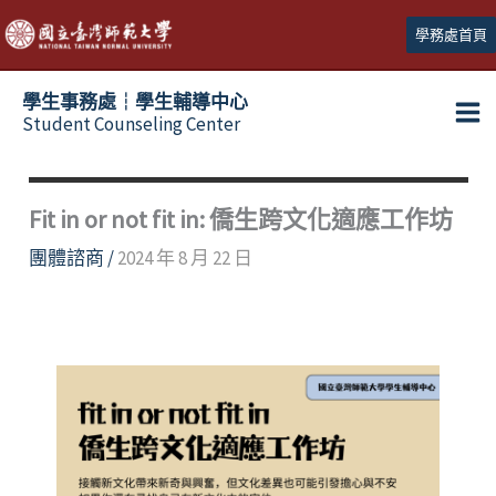
跳
學務處首頁
至
主
學生事務處┆學生輔導中心
要
Student Counseling Center
內
容
Fit in or not fit in: 僑生跨文化適應工作坊
團體諮商
/
2024 年 8 月 22 日