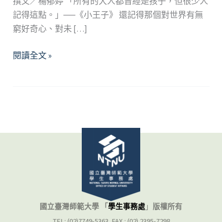
撰文／楊郁婷 「所有的大人都曾經是孩子，但很少人
記得這點。」──《小王子》 還記得那個對世界有無
窮好奇心、對未 […]
航
閱讀全文 »
向
心
中
的
夢
想
島：
探
尋
內
在
國立臺灣師範大學 「
學生事務處
」
版權所有
小
TEL: (02)7749-5363 FAX : (02) 2395-7298