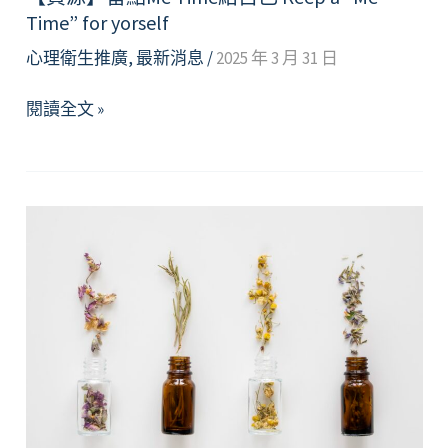
Time” for yorself
心理衛生推廣
,
最新消息
/
2025 年 3 月 31 日
【資
閱讀全文 »
源】
留
點
Me
Time
給
自
己
Keep
a
“Me
Time”