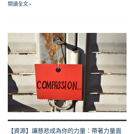
【資
閱讀全文 »
源】
期
末
考
重
要，
但
你
更
重
要。
【資源】讓慈悲成為你的力量：帶著力量面