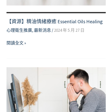
for
yorself
【資源】精油情緒療癒 Essential Oils Healing
心理衛生推廣
,
最新消息
/
2024 年 5 月 27 日
【資
閱讀全文 »
源】
精
油
情
緒
療
癒
Essential
Oils