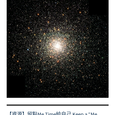
試
前
準
備
Bingo
Mindful
Pre-
Exam
Prep
Bingo
【資源】留點Me Time給自己 Keep a “Me