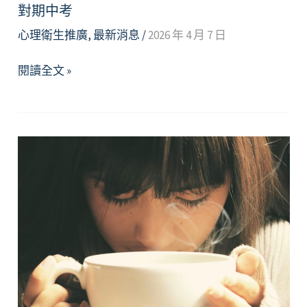
對期中考
心理衛生推廣
,
最新消息
/
2026 年 4 月 7 日
【資
閱讀全文 »
源】
讓
慈
悲
成
為
你
的
力
量：
帶
著