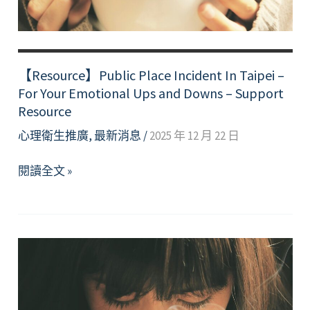
力
量
面
對
【Resource】Public Place Incident In Taipei –
期
For Your Emotional Ups and Downs – Support
中
Resource
考
心理衛生推廣
,
最新消息
/
2025 年 12 月 22 日
【Resource】
閱讀全文 »
Public
Place
Incident
In
Taipei
–
For