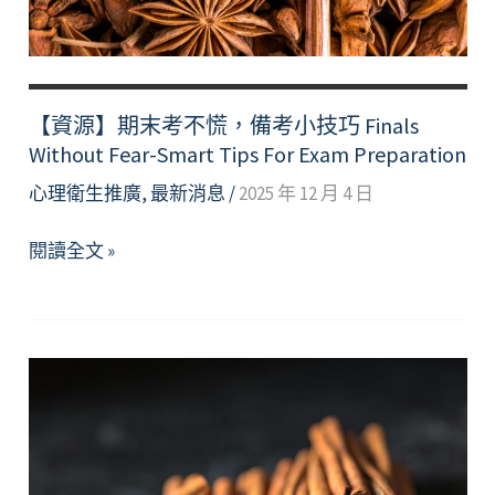
波
動
的
你-
【資源】期末考不慌，備考小技巧 Finals
心
Without Fear-Smart Tips For Exam Preparation
理
支
心理衛生推廣
,
最新消息
/
2025 年 12 月 4 日
持
資
【資
閱讀全文 »
源
源】
分
期
享
末
考
不
慌，
備