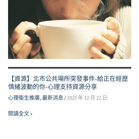
Your
Emotional
Ups
and
Downs
–
Support
Resource
【資源】北市公共場所突發事件-給正在經歷
情緒波動的你-心理支持資源分享
心理衛生推廣
,
最新消息
/
2025 年 12 月 22 日
【資
閱讀全文 »
源】
北