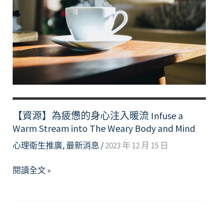
自
己
的
小
技
巧
Stop
to
take
【資源】為疲憊的身心注入暖流 Infuse a
care
Warm Stream into The Weary Body and Mind
yourself
心理衛生推廣
,
最新消息
/
2023 年 12 月 15 日
【資
閱讀全文 »
源】
為
疲