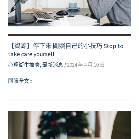
Healing
【資源】停下來 關照自己的小技巧 Stop to
take care yourself
心理衛生推廣
,
最新消息
/
2024 年 4 月 10 日
【資
閱讀全文 »
源】
停
下
來
關
照