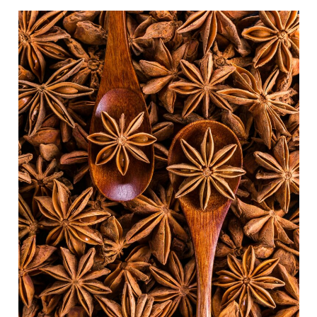
市
公
共
場
所
突
發
事
件-
給
正
在
經
歷
情
緒