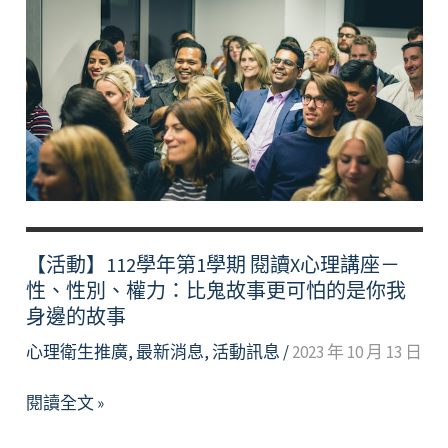
【活動】112學年第1學期 閱讀X心理講座－
性、性別、權力：比鬼故事更可怕的是你我
身邊的故事
心理衛生推廣
,
最新消息
,
活動訊息
/
2023 年 10 月 13 日
【活
閱讀全文 »
動】