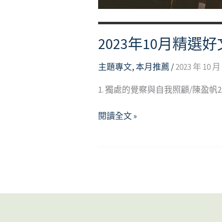
2023年10月精選好
主題專文
,
本月推薦
/
2023 年 10 月
1. 獨處的覺察與自我照顧/陳盈帆
2023
閱讀全文 »
年
10
月
精
選
好
文