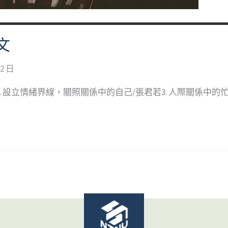
文
 2 日
2. 設立情緒界線，關照關係中的自己/張君若3. 人際關係中的忙