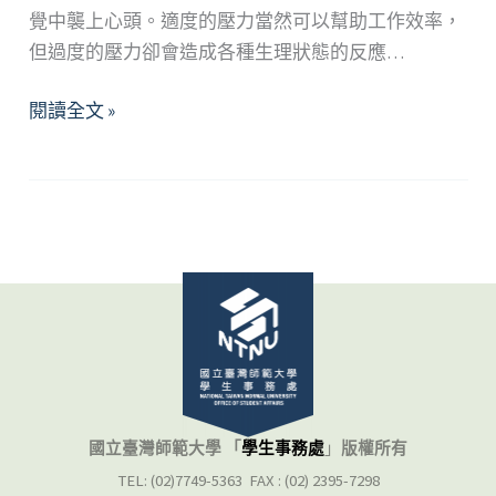
覺中襲上心頭。適度的壓力當然可以幫助工作效率，
但過度的壓力卻會造成各種生理狀態的反應…
生
閱讀全文 »
命
是
一
種
態
度
國立臺灣師範大學 「
學生事務處
」
版權所有
TEL: (02)7749-5363 FAX : (02) 2395-7298