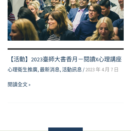
部
生
命
教
育
關
懷
與
【活動】2023臺師大書香月－閱讀X心理講座
推
心理衛生推廣
,
最新消息
,
活動訊息
/
2023 年 4 月 7 日
廣
短
【活
閱讀全文 »
片
動】
競
2023
賽
臺
師
大