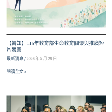
【轉知】115年教育部生命教育關懷與推廣短
片競賽
最新消息
/
2026 年 5 月 29 日
【轉
閱讀全文 »
知】
115
年
教
育