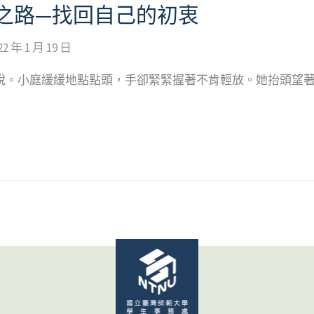
之路—找回自己的初衷
22 年 1 月 19 日
她說。小庭緩緩地點點頭，手卻緊緊握著不肯輕放。她抬頭望