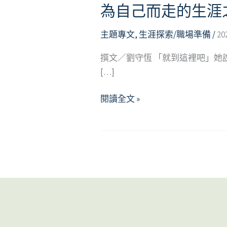
為自己而走的生涯
主題專文
,
生涯探索/職場準備
/
20
撰文／劉守恆 「就到這裡吧」
[…]
為
閱讀全文 »
自
己
而
走
的
生
涯
之
路