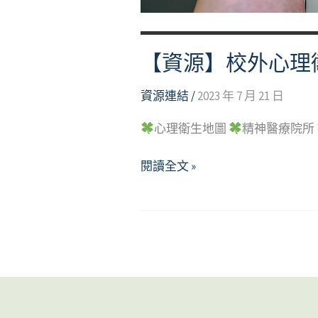
【資源】校外心理
資源連結
/
2023 年 7 月 21 日
心理衛生地圖
精神醫療院所
【資
閱讀全文 »
源】
校
外
心
理
衛
生