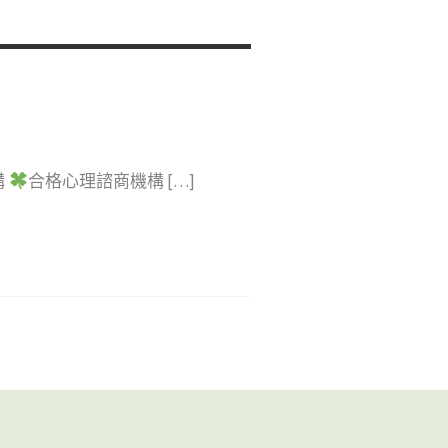
構
合格心理諮商機構 […]