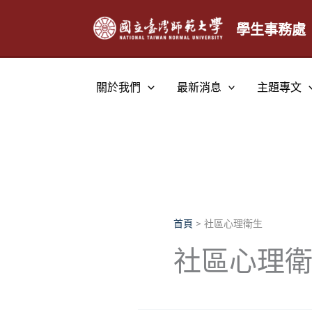
跳
至
學生事務處
主
要
內
關於我們
最新消息
主題專文
容
首頁
社區心理衛生
社區心理