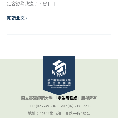
定會認為我瘋了，會 […]
眾
閱讀全文 »
口
鑠
「精」
─
打
破
精
神
疾
病
常
國立臺灣師範大學 「
學生事務處
」
版權所有
見
TEL: (02)7749-5363 FAX : (02) 2395-7298
的
地址：106台北市和平東路一段162號