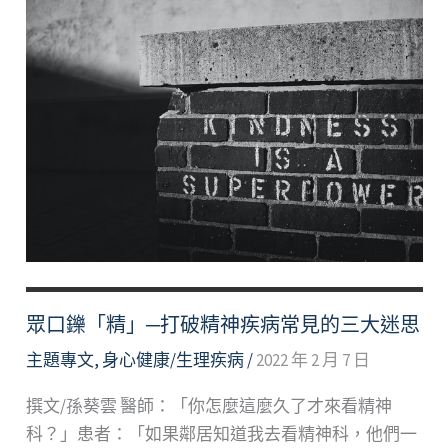
眾口鑠「精」─打破精神疾病常見的三大迷思
主題專文
,
身心健康/生理疾病
/
2022 年 2 月 7 日
撰文/孫葵雲 醫師：「你怎麼這麼久了才來看精神
科？」患者：「如果鄰居知道我去看精神科，他們一