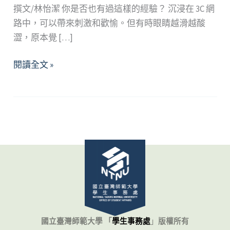
撰文/林怡潔 你是否也有過這樣的經驗？ 沉浸在 3C 網
路中，可以帶來刺激和歡愉。但有時眼睛越滑越酸
澀，原本覺 […]
停
閱讀全文 »
不
了
的
網
──
是
自
制
力
太
差，
國立臺灣師範大學 「
學生事務處
」
版權所有