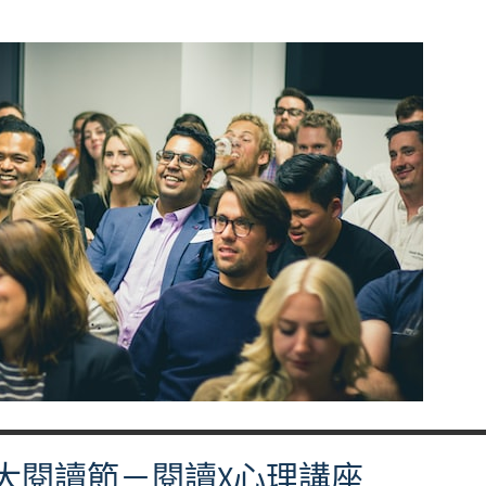
師大閱讀節－閱讀X心理講座