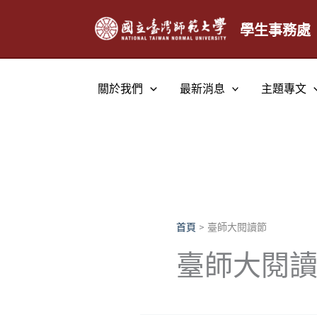
跳
至
學生事務處
主
要
內
關於我們
最新消息
主題專文
容
首頁
臺師大閱讀節
臺師大閱