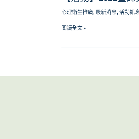
心理衛生推廣
,
最新消息
,
活動訊
【活
閱讀全文 »
動】
2022
臺
師
大
閱
讀
節
－
閱
讀
X