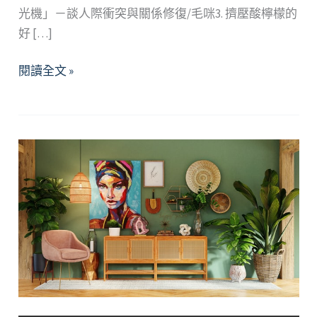
光機」－談人際衝突與關係修復/毛咪3. 擠壓酸檸檬的
好 […]
2023
閱讀全文 »
年
3
月
精
選
好
文