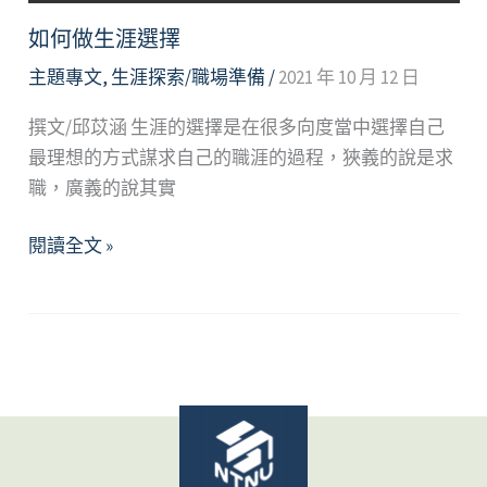
如何做生涯選擇
主題專文
,
生涯探索/職場準備
/
2021 年 10 月 12 日
撰文/邱苡涵 生涯的選擇是在很多向度當中選擇自己
最理想的方式謀求自己的職涯的過程，狹義的說是求
職，廣義的說其實
如
閱讀全文 »
何
做
生
涯
選
擇