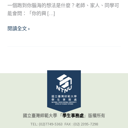
一個跑到你腦海的想法是什麼？老師、家人、同學可
能會問：「你的興 […]
找
閱讀全文 »
到
你
的
興
趣
了
嗎？
生
涯
興
趣
國立臺灣師範大學 「
學生事務處
」
版權所有
面
TEL: (02)7749-5363 FAX : (02) 2395-7298