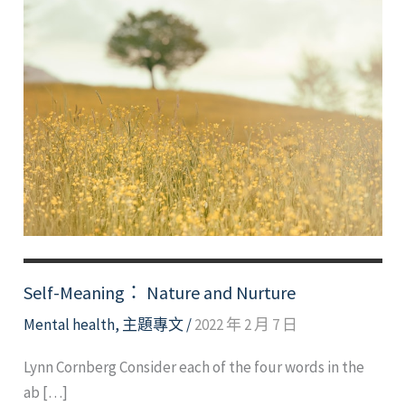
Self-Meaning： Nature and Nurture
Mental health
,
主題專文
/
2022 年 2 月 7 日
Lynn Cornberg Consider each of the four words in the
ab […]