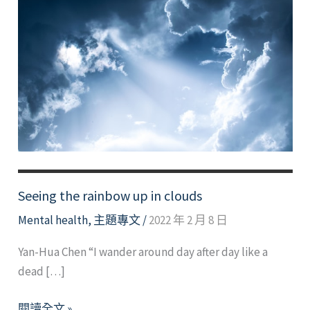
Seeing the rainbow up in clouds
Mental health
,
主題專文
/
2022 年 2 月 8 日
Yan-Hua Chen “I wander around day after day like a
dead […]
Seeing
閱讀全文 »