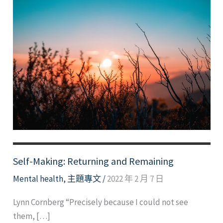
Self-Making: Returning and Remaining
Mental health
,
主題專文
/
2022 年 2 月 7 日
Lynn Cornberg “Precisely because I could not see
them, […]