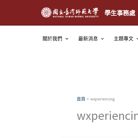
跳
至
學生事務處
主
要
內
關於我們
最新消息
主題專文
容
首頁
wxperiencing
wxperienci