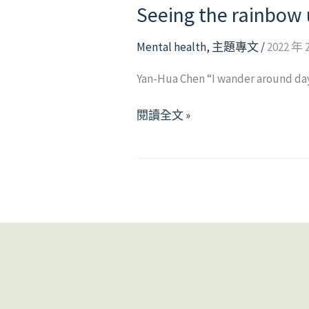
Seeing the rainbow 
Mental health
,
主題專文
/
2022 年 
Yan-Hua Chen “I wander around day 
Seeing
閱讀全文 »
the
rainbow
up
in
clouds