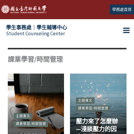
跳
學務處首頁
至
主
學生事務處┆學生輔導中心
要
Student Counseling Center
內
容
課業學習/時間管理
主題專文
課業學習/時間管理
主題專文
壓力來了怎麼辦
課業學習/時間管理
—淺談壓力的因