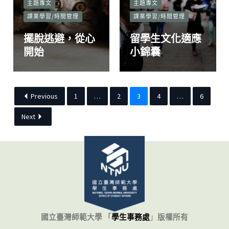
主題專文
主題專文
課業學習/時間管理
課業學習/時間管理
擺脫逃避，從心
留學生文化適應
開始
小錦囊
Previous
1
…
2
3
4
…
6
Next
國立臺灣師範大學 「
學生事務處
」
版權所有