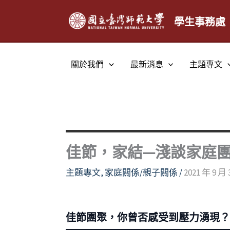
跳
至
學生事務處
主
要
內
關於我們
最新消息
主題專文
容
佳節，家結—淺談家庭
主題專文
,
家庭關係/親子關係
/
2021 年 9 月 
佳節團聚，你曾否感受到壓力湧現？