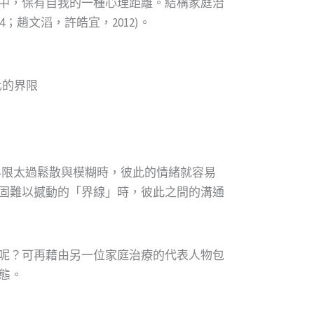
中，保有自我的一種心理距離。結構家庭治
974；趙文滔，許皓宜，2012)。
僵化的界限
庭關係界限太過鬆散與模糊時，彼此的情緒就容易
固難以撼動的「界線」時，彼此之間的溝通
呢？可再藉由另一位家庭治療的代表人物包
狀態。