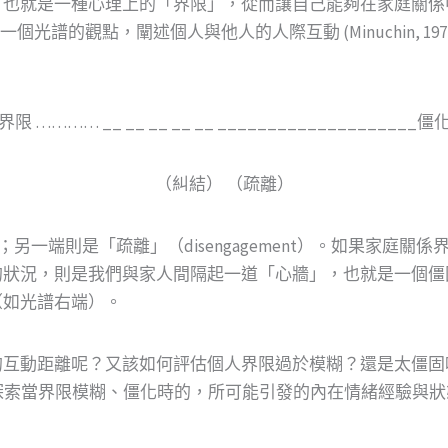
，也就是一種心理上的「界限」，從而讓自己能夠在家庭關係
曾經以一個光譜的觀點，闡述個人與他人的人際互動 (Minuchin, 1
限 ………… __ __ __ __ __ ____________________
（糾結） （疏離）
）；另一端則是「疏離」（disengagement）。如果家
的狀況，則是我們與家人間隔起一道「心牆」，也就是一個僵
（如光譜右端）。
的互動距離呢？又該如何評估個人界限過於模糊？還是太僵固
觀點，探索當界限模糊、僵化時的，所可能引發的內在情緒經驗與