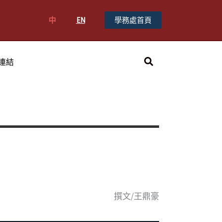
中
EN
學務處首頁
搜
連結
尋
撰文/王鼎豪