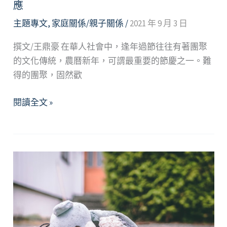
談
應
華
主題專文
,
家庭關係/親子關係
/
2021 年 9 月 3 日
人
家
撰文/王鼎豪 在華人社會中，逢年過節往往有著團聚
庭
的文化傳統，農曆新年，可謂最重要的節慶之一。難
的
得的團聚，固然歡
三
佳
閱讀全文 »
角
節，
化
家
關
結
係
—
與
淺
衝
談
突
家
因
庭
應