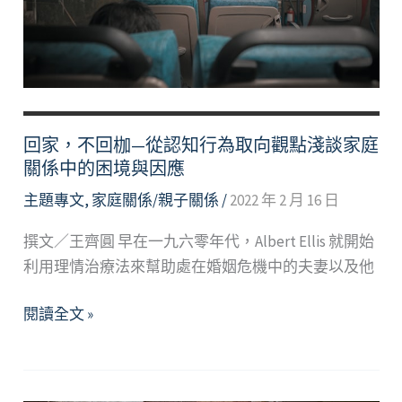
家
庭
關
係
中，
保
回家，不回枷—從認知行為取向觀點淺談家庭
有
關係中的困境與因應
獨
主題專文
,
家庭關係/親子關係
/
2022 年 2 月 16 日
立
的
撰文／王齊圓 早在一九六零年代，Albert Ellis 就開始
自
利用理情治療法來幫助處在婚姻危機中的夫妻以及他
己
回
閱讀全文 »
家，
不
回