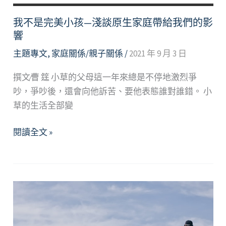
與
調
我不是完美小孩—淺談原生家庭帶給我們的影
適
響
主題專文
,
家庭關係/親子關係
/
2021 年 9 月 3 日
撰文∕曹 筳 小草的父母這一年來總是不停地激烈爭
吵，爭吵後，還會向他訴苦、要他表態誰對誰錯。 小
草的生活全部變
我
閱讀全文 »
不
是
完
美
小
孩