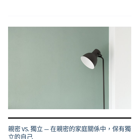
鍊，
飛
往
未
來
的
翅
膀
親密 VS. 獨立 — 在親密的家庭關係中，保有獨
立的自己