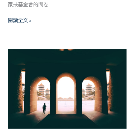
係
家扶基金會的問卷
中
「疫」
閱讀全文 »
的
起
困
創
境
造
與
美
因
味
應
家
庭
菜
—
親
子
溝
通