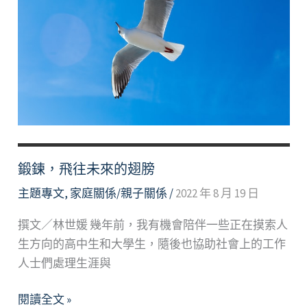
現
了
嗎？
鍛鍊，飛往未來的翅膀
主題專文
,
家庭關係/親子關係
/
2022 年 8 月 19 日
撰文／林世媛 幾年前，我有機會陪伴一些正在摸索人
生方向的高中生和大學生，隨後也協助社會上的工作
人士們處理生涯與
鍛
閱讀全文 »