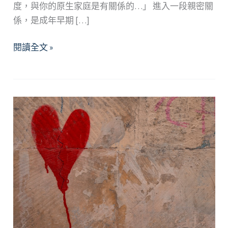
度，與你的原生家庭是有關係的…」 進入一段親密關
係，是成年早期 […]
揭
閱讀全文 »
開
愛
情
的
「家」
鎖
—
淺
談
家
庭
對