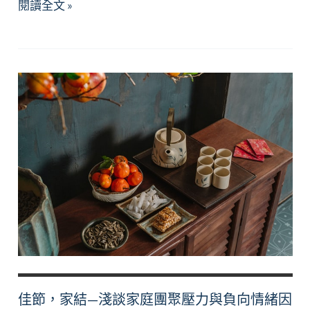
除
閱讀全文 »
了
忍
耐，
我
們
或
許
還
有
其
他
選
擇
─
淺
佳節，家結—淺談家庭團聚壓力與負向情緒因