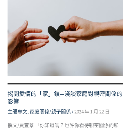
揭開愛情的「家」鎖—淺談家庭對親密關係的
影響
主題專文
,
家庭關係/親子關係
/
2024 年 1 月 22 日
撰文/賈宜蓁 「你知道嗎？也許你看待親密關係的態