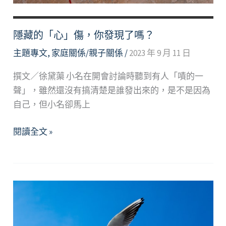
親
密
關
隱藏的「心」傷，你發現了嗎？
係
主題專文
,
家庭關係/親子關係
/
2023 年 9 月 11 日
的
影
撰文／徐黛蕖 小名在開會討論時聽到有人「嘖的一
響
聲」，雖然還沒有搞清楚是誰發出來的，是不是因為
自己，但小名卻馬上
隱
閱讀全文 »
藏
的
「心」
傷，
你
發