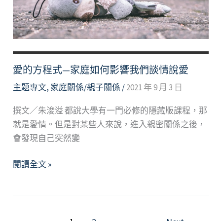
團
聚
壓
力
與
愛的方程式—家庭如何影響我們談情說愛
負
向
主題專文
,
家庭關係/親子關係
/
2021 年 9 月 3 日
情
撰文／朱浚溢 都說大學有一門必修的隱藏版課程，那
緒
就是愛情。但是對某些人來說，進入親密關係之後，
因
會發現自己突然變
應
愛
閱讀全文 »
的
方
程
式