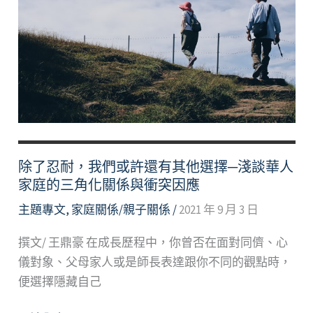
—
淺
談
原
生
家
庭
帶
給
除了忍耐，我們或許還有其他選擇─淺談華人
我
家庭的三角化關係與衝突因應
們
主題專文
,
家庭關係/親子關係
/
2021 年 9 月 3 日
的
影
撰文/ 王鼎豪 在成長歷程中，你曾否在面對同儕、心
響
儀對象、父母家人或是師長表達跟你不同的觀點時，
便選擇隱藏自己