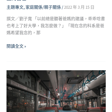
主題專文
,
家庭關係/親子關係
/
2022 年 3 月 15 日
撰文／劉子寬 「以前總是聽著爸媽的建議，乖乖唸書
也考上了好大學，我怎麼做？」「現在念的科系是爸
媽希望我念的，那
親
閱讀全文 »
密
VS.
獨
立
—
在
親
密
的