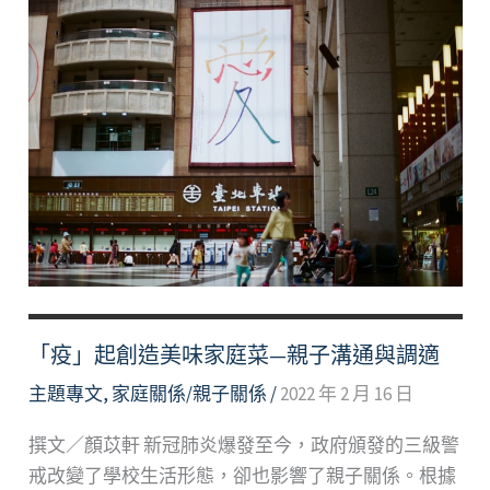
枷
—
從
認
知
行
為
取
向
觀
點
淺
「疫」起創造美味家庭菜—親子溝通與調適
談
主題專文
,
家庭關係/親子關係
/
2022 年 2 月 16 日
家
庭
撰文／顏苡軒 新冠肺炎爆發至今，政府頒發的三級警
關
戒改變了學校生活形態，卻也影響了親子關係。根據