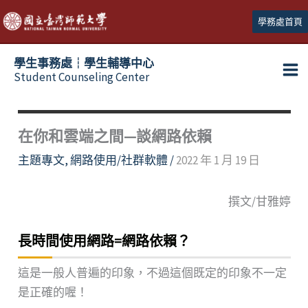
跳
學務處首頁
至
主
學生事務處┆學生輔導中心
要
Student Counseling Center
內
容
在你和雲端之間—談網路依賴
主題專文
,
網路使用/社群軟體
/
2022 年 1 月 19 日
撰文/甘雅婷
長時間使用網路=網路依賴？
這是一般人普遍的印象，不過這個既定的印象不一定
是正確的喔！