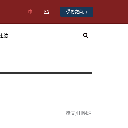
中
EN
學務處首頁
搜
連結
尋
撰文/田明珠