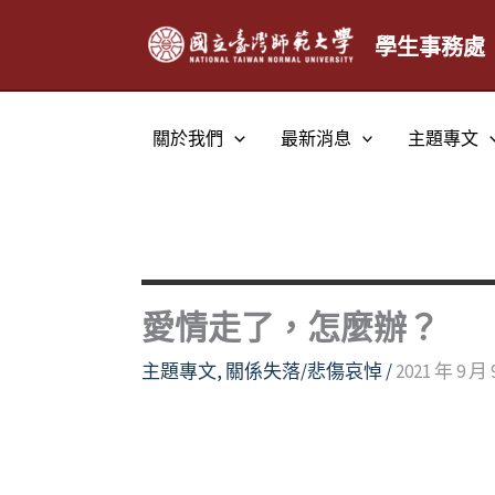
跳
至
學生事務處
主
要
內
關於我們
最新消息
主題專文
容
愛情走了，怎麼辦？
主題專文
,
關係失落/悲傷哀悼
/
2021 年 9 月 