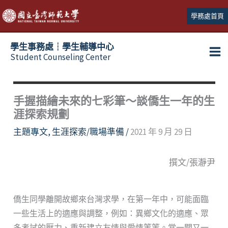
跳
學務處首頁
至
主
學生事務處┆學生輔導中心
要
Student Counseling Center
內
容
手握描繪未來的七彩筆～談僑生一年的生
涯探索規劃
主題專文
,
生涯探索/職場準備
/
2021 年 9 月 29 日
撰文/張瀞尹
僑生同學離開故鄉來台灣求學，在第一年中，可能面臨
一些生活上的適應與調整，例如：異鄉文化的適應、眾
多考試的壓力、重新建立友情與愛情等等。當一關又一