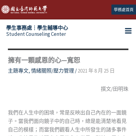
跳
學務處首頁
至
主
學生事務處┆學生輔導中心
要
Student Counseling Center
內
容
擁有一顆感恩的心—寬恕
主題專文
,
情緒關照/壓力管理
/
2021 年 8 月 25 日
撰文/田明珠
我們在人生中的困境，常是反映出自己內在的一面鏡
子。當我們面向鏡子中的自己時，總是能清楚地看見
自己的模樣；而當我們觀看人生中所發生的諸多事件