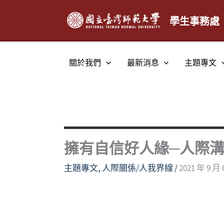
跳
至
學生事務處
主
要
內
關於我們
最新消息
主題專文
容
擁有自信好人緣─人際
主題專文
,
人際關係/人我界線
/
2021 年 9 月 