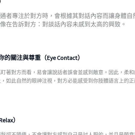
）
通者專注於對方時，會根據其對話內容而讓身體自
像在告訴對方：對談話內容未感到太高的興致。
關注與尊重（Eye Contact）
死盯著對方而看，易會讓說話者誤會並感到敵意。因此，柔和
上，如此自然的眼神注視，對方必能感受到你肢體語言上的正
lax）
輕鬆卻不隨便，不會讓對方感到自己是討人厭的，並且是願意