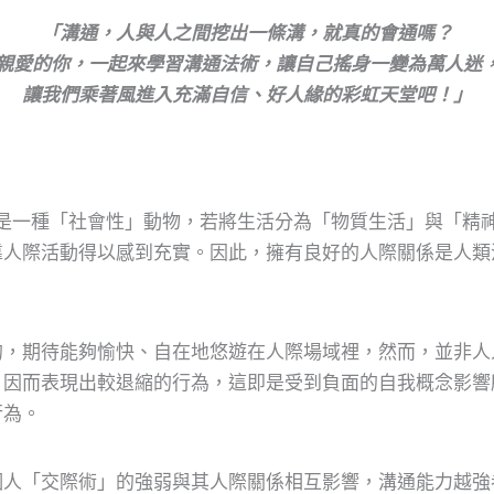
「溝通，人與人之間挖出一條溝，就真的會通嗎？
親愛的你，一起來學習溝通法術，讓自己搖身一變為萬人迷
讓我們乘著風進入充滿自信、好人緣的彩虹天堂吧！」
 主張人天生是一種「社會性」動物，若將生活分為「物質生活」與
靠人際活動得以感到充實。因此，擁有良好的人際關係是人類
的，期待能夠愉快、自在地悠遊在人際場域裡，然而，並非人
，因而表現出較退縮的行為，這即是受到負面的自我概念影響
行為。
個人「交際術」的強弱與其人際關係相互影響，溝通能力越強