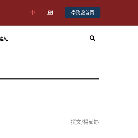
中
EN
學務處首頁
搜
連結
尋
撰文/楊茹婷