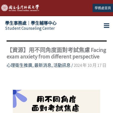
跳
學務處首頁
至
主
學生事務處┆學生輔導中心
要
Student Counseling Center
內
容
【資源】用不同角度面對考試焦慮 Facing
exam anxiety from different perspective
心理衛生推廣
,
最新消息
,
活動訊息
/
2024 年 10 月 17 日