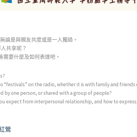
，無論是與親友共度或是一人獨過。
群人共享呢？
關係需要什麼及如何表達吧。
as?
“festivals” on the radio, whether it is with family and friends 
ed by one person, or shared with a group of people?
you expect from interpersonal relationship, and how to express
紅鶯