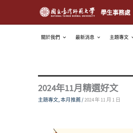
跳
至
學生事務處
主
要
內
關於我們
最新消息
主題專文
容
2024年11月精選好文
主題專文
,
本月推薦
/
2024 年 11 月 1 日