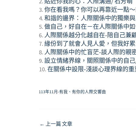
2.
貼近你我的心：人際溝通/ 石芳萌
3.
你在看我嗎？你可以再靠近一點～
4.
和諧的邊界：人際關係中的獨樂與
5.
做自己，好自在－在人際關係中如
6.
人際關係越分化越自在-陪自己兼
7.
緣份到了就會人見人愛，但我好累
8.
人際關係中的忙盲茫-談人際的親密
9.
設立情緒界線，關照關係中的自己
10.
在關係中設限-淺談心理界線的重
113年11月-有我、有你的人際交響曲
←
上一篇 文章