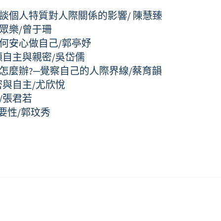
談個人特質對人際關係的影響/ 陳慧臻
眾樂/曾于珊
何安心做自己/郭亭妤
顧自主與親密/吳岱儒
怎麼辦?─覺察自己的人際界線/蔡育韻
與自主/尤欣悅
/張君若
要性/郭玟秀