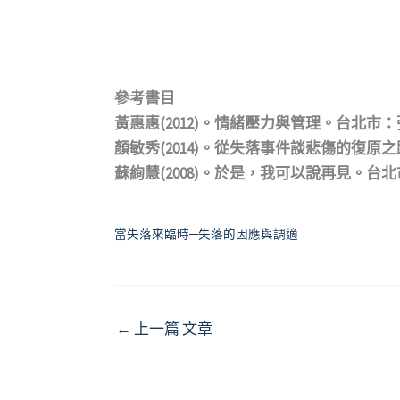
參考書目
黃惠惠(2012)。情緒壓力與管理。台北市
顏敏秀(2014)。從失落事件談悲傷的復原之路
蘇絢慧(2008)。於是，我可以說再見。台
當失落來臨時─失落的因應與調適
←
上一篇 文章