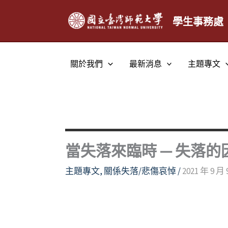
跳
至
學生事務處
主
要
內
關於我們
最新消息
主題專文
容
當失落來臨時 — 失落
主題專文
,
關係失落/悲傷哀悼
/
2021 年 9 月 