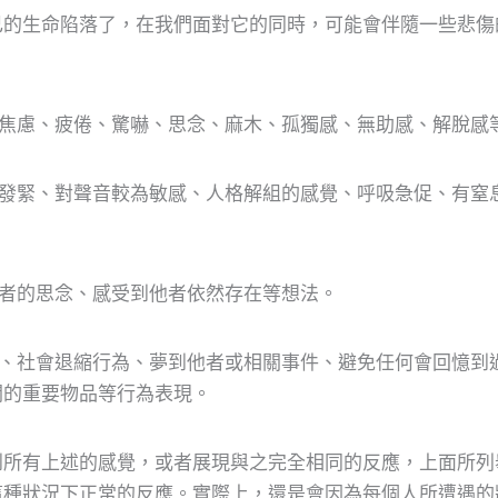
己的生命陷落了，在我們面對它的同時，可能會伴隨一些悲傷
焦慮、疲倦、驚嚇、思念、麻木、孤獨感、無助感、解脫感
發緊、對聲音較為敏感、人格解組的感覺、呼吸急促、有窒
者的思念、感受到他者依然存在等想法。
、社會退縮行為、夢到他者或相關事件、避免任何會回憶到
關的重要物品等行為表現。
到所有上述的感覺，或者展現與之完全相同的反應，上面所列
這種狀況下正常的反應。實際上，還是會因為每個人所遭遇的