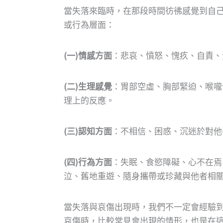
當失落來臨時，在那段時間彷彿感覺到自
或行為層面：
(一)情感方面
：悲哀、憤怒、愧疚、自責、
(二)生理感覺
：胃部空虛、胸部緊迫、喉嚨
理上的反應。
(三)認知方面
：不相信、困惑、沉迷於對他
(四)行為方面
：失眠、食慾障礙、心不在焉
泣、舊地重遊、隨身攜帶或珍藏與他者相
當失落與哀傷出現時，我們不一定會經驗
哀傷時，比較常見會出現的情形，也是在