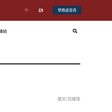
中
EN
學務處首頁
搜
連結
尋
撰文/范煒筑