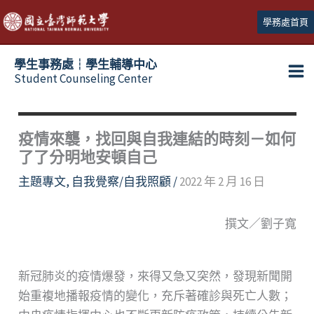
跳
學務處首頁
至
主
學生事務處┆學生輔導中心
要
Student Counseling Center
內
容
疫情來襲，找回與自我連結的時刻－如何
了了分明地安頓自己
主題專文
,
自我覺察/自我照顧
/
2022 年 2 月 16 日
撰文／劉子寬
新冠肺炎的疫情爆發，來得又急又突然，發現新聞開
始重複地播報疫情的變化，充斥著確診與死亡人數；