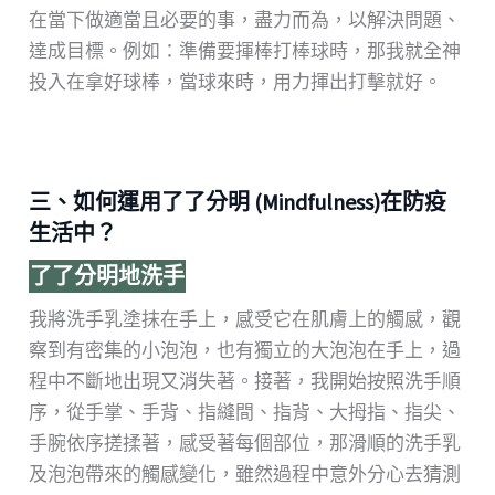
在當下做適當且必要的事，盡力而為，以解決問題、
達成目標。例如：準備要揮棒打棒球時，那我就全神
投入在拿好球棒，當球來時，用力揮出打擊就好。
三、如何運用了了分明 (Mindfulness)在防疫
生活中？
了了分明地洗手
我將洗手乳塗抹在手上，感受它在肌膚上的觸感，觀
察到有密集的小泡泡，也有獨立的大泡泡在手上，過
程中不斷地出現又消失著。接著，我開始按照洗手順
序，從手掌、手背、指縫間、指背、大拇指、指尖、
手腕依序搓揉著，感受著每個部位，那滑順的洗手乳
及泡泡帶來的觸感變化，雖然過程中意外分心去猜測