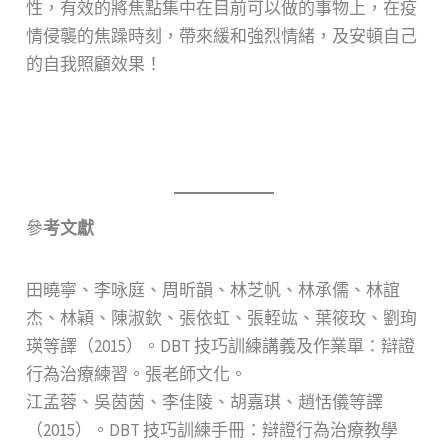
性，有效的將焦點集中在目前可以做的事物上，在疫
情侵襲的焦躁時刻，帶來緩和強烈情緒，及安頓自己
的自我照顧效果！
參
考文獻
田曉寧、李咏庭、周昕韻、林芝帆、林承儒、林誼
杰、林穎、陳淑欽、張依虹、張輊竑、葉筱玫、劉珣
瑛等譯（2015）。DBT 技巧訓練講義及作業單：辯證
行為治療練習。張老師文化。
江孟蓉、吳茵茵、李佳陵、胡嘉琪、趙恬儀等譯
（2015）。DBT 技巧訓練手冊：辯證行為治療教學