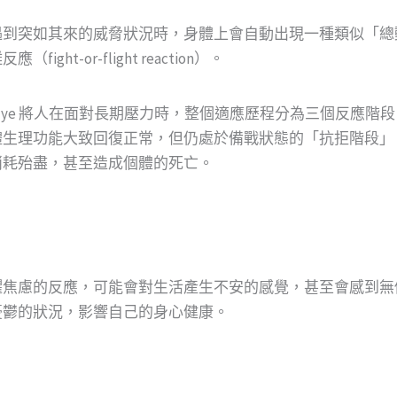
遇到突如其來的威脅狀況時，身體上會自動出現一種類似「總
t-or-flight reaction）。
 Selye 將人在面對長期壓力時，整個適應歷程分為三個反應
體生理功能大致回復正常，但仍處於備戰狀態的「抗拒階段」
消耗殆盡，甚至造成個體的死亡。
懼焦慮的反應，可能會對生活產生不安的感覺，甚至會感到無
憂鬱的狀況，影響自己的身心健康。