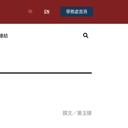
中
EN
學務處首頁
搜
連結
尋
撰文／黃玉臻