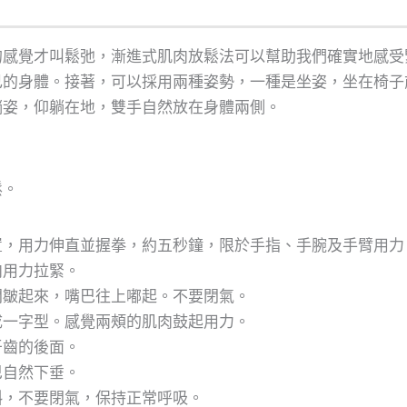
的感覺才叫鬆弛，漸進式肌肉放鬆法可以幫助我們確實地感受
己的身體。接著，可以採用兩種姿勢，一種是坐姿，坐在椅子
躺姿，仰躺在地，雙手自然放在身體兩側。
鬆。
置，用力伸直並握拳，約五秒鐘，限於手指、手腕及手臂用力
肉用力拉緊。
間皺起來，嘴巴往上嘟起。不要閉氣。
成一字型。感覺兩頰的肌肉鼓起用力。
牙齒的後面。
巴自然下垂。
斜，不要閉氣，保持正常呼吸。