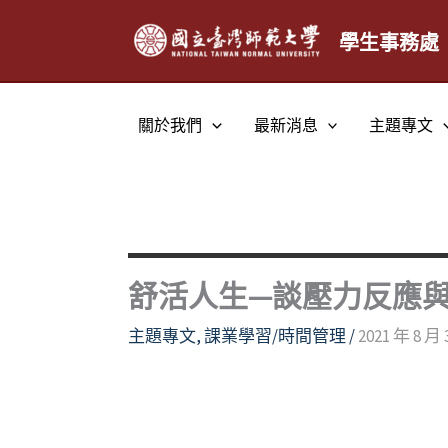
跳
至
學生事務處
主
要
內
關於我們
最新消息
主題專文
容
舒活人生—談壓力反應
主題專文
,
課業學習/時間管理
/
2021 年 8 月 