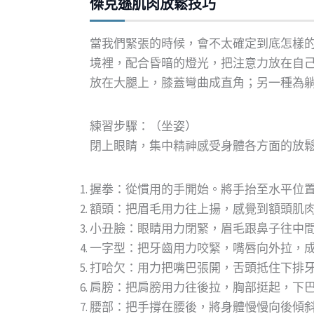
傑克遜肌肉放鬆技巧
當我們緊張的時候，會不太確定到底怎樣
境裡，配合昏暗的燈光，把注意力放在自
放在大腿上，膝蓋彎曲成直角；另一種為
練習步驟：（坐姿）
閉上眼睛，集中精神感受身體各方面的放
握拳：從慣用的手開始。將手抬至水平位
額頭：把眉毛用力往上揚，感覺到額頭肌
小丑臉：眼睛用力閉緊，眉毛跟鼻子往中
一字型：把牙齒用力咬緊，嘴唇向外拉，
打哈欠：用力把嘴巴張開，舌頭抵住下排
肩膀：把肩膀用力往後拉，胸部挺起，下
腰部：把手撐在腰後，將身體慢慢向後傾