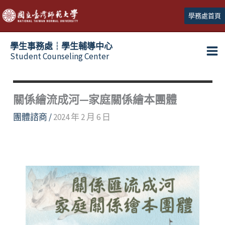
跳
學務處首頁
至
主
學生事務處┆學生輔導中心
要
Student Counseling Center
內
容
關係繪流成河—家庭關係繪本團體
團體諮商
/
2024 年 2 月 6 日