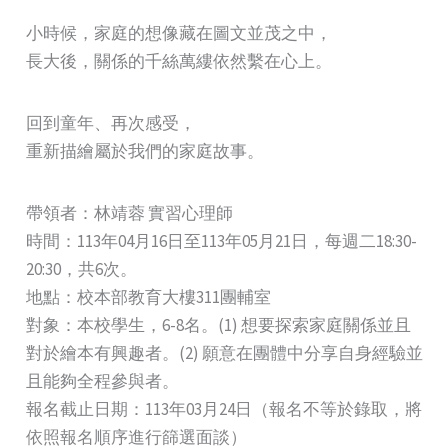
小時候，家庭的想像藏在圖文並茂之中，
長大後，關係的千絲萬縷依然繫在心上。
回到童年、再次感受，
重新描繪屬於我們的家庭故事。
帶領者：林靖蓉 實習心理師
時間：113年04月16日至113年05月21日，每週二18:30-
20:30，共6次。
地點：校本部教育大樓311團輔室
對象：本校學生，6-8名。(1) 想要探索家庭關係並且
對於繪本有興趣者。(2) 願意在團體中分享自身經驗並
且能夠全程參與者。
報名截止日期：113年03月24日（報名不等於錄取，將
依照報名順序進行篩選面談）