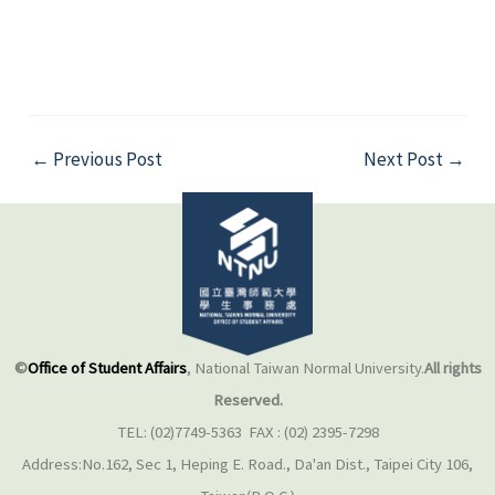
←
Previous Post
Next Post
→
©
Office of Student Affairs
, National Taiwan Normal University.
All rights
Reserved.
TEL: (02)7749-5363 FAX : (02) 2395-7298
Address:No.162, Sec 1, Heping E. Road., Da'an Dist., Taipei City 106,