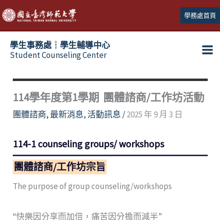
跳
學務處首頁
至
主
學生事務處┆學生輔導中心
要
Student Counseling Center
內
容
114學年度第1學期 團體諮商/工作坊活動
團體諮商
,
最新消息
,
活動訊息
/
2025 年 9 月 3 日
114-1 counseling groups/ workshops
團體諮商/工作坊宗旨
The purpose of group counseling/workshops
“快樂因分享而加倍，痛苦因分擔而減半”