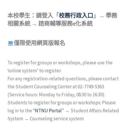
本校學生：請登入「
校務行政入口
」→ 學務
相關系統 → 諮商輔導服務e化系統
僅限使用網頁版報名
To register for groups or workshops, please use the
‘online system’ to register.
For any registration-related questions, please contact
the Student Counseling Center at 02-7749-5363
(Service hours: Monday to Friday, 08:30 to 16:30).
Students to register for groups or workshops: Please
log in to the “
NTNU Portal
” → Student Affairs Related
System → Counseling service system