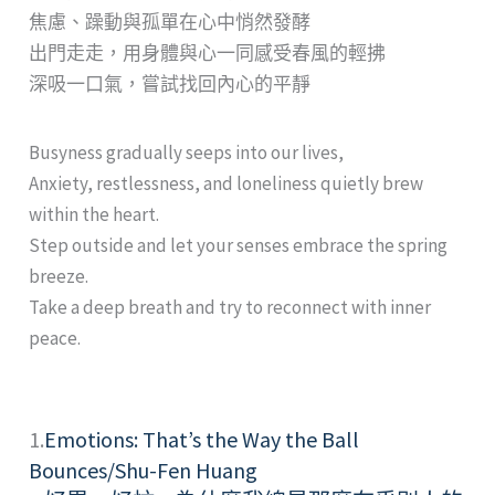
焦慮、躁動與孤單在心中悄然發酵
出門走走，用身體與心一同感受春風的輕拂
深吸一口氣，嘗試找回內心的平靜
Busyness gradually seeps into our lives,
Anxiety, restlessness, and loneliness quietly brew
within the heart.
Step outside and let your senses embrace the spring
breeze.
Take a deep breath and try to reconnect with inner
peace.
1.
Emotions: That’s the Way the Ball
Bounces/Shu-Fen Huang