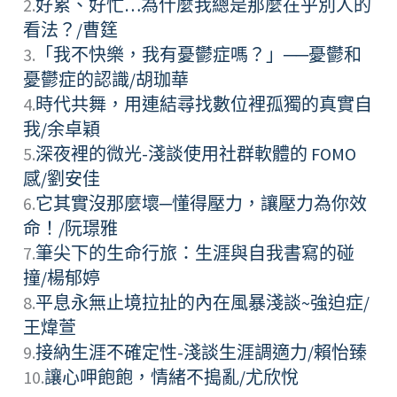
2.
好累、好忙…為什麼我總是那麼在乎別人的
看法？/曹筳
3.
「我不快樂，我有憂鬱症嗎？」──憂鬱和
憂鬱症的認識/胡珈華
4.
時代共舞，用連結尋找數位裡孤獨的真實自
我/余卓穎
5.
深夜裡的微光-淺談使用社群軟體的 FOMO
感/劉安佳
6.
它其實沒那麼壞─懂得壓力，讓壓力為你效
命！/阮璟雅
7.
筆尖下的生命行旅：生涯與自我書寫的碰
撞/楊郁婷
8.
平息永無止境拉扯的內在風暴淺談~強迫症/
王煒萱
9.
接納生涯不確定性-淺談生涯調適力/賴怡臻
10.
讓心呷飽飽，情緒不搗亂/尤欣悅