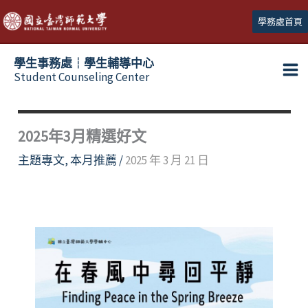
跳
學務處首頁
至
主
學生事務處┆學生輔導中心
要
Student Counseling Center
內
容
2025年3月精選好文
主題專文
,
本月推薦
/
2025 年 3 月 21 日