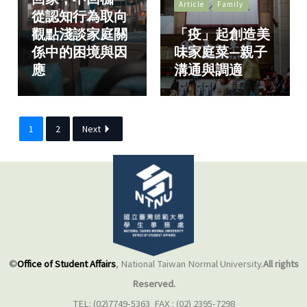
Article
Family
從認知行為取向
觀點淺談家庭關
「疫」起創造美
係中的困境與因
味家庭菜—親子
應
溝通與調適
1
2
Next
©
Office of Student Affairs
, National Taiwan Normal University.
All rights
Reserved.
TEL: (02)7749-5363 FAX : (02) 2395-7298