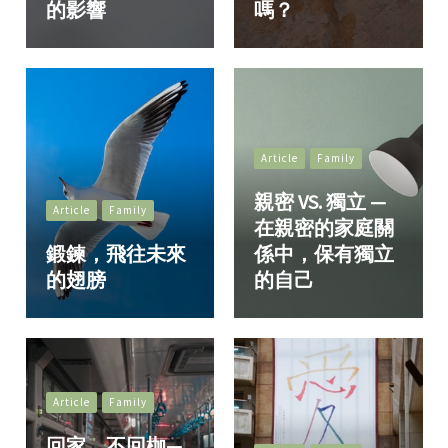
的影響
嗎？
Article
Family
親密 VS. 獨立 —
Article
Family
在親密的家庭關
鍛鍊，飛往未來
係中，保有獨立
的翅膀
的自己
Article
Family
回家，不回枷—