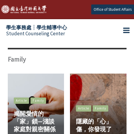
Skip
Office of Student Affairs
to
content
學生事務處┆學生輔導中心
Student Counseling Center
Family
Article
Family
Article
Family
揭開愛情的
「家」鎖—淺談
隱藏的「心」
家庭對親密關係
傷，你發現了