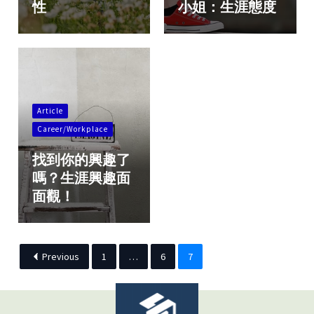
性
小姐：生涯態度
Article
Career/Workplace
找到你的興趣了
嗎？生涯興趣面
面觀！
Previous
1
…
6
7