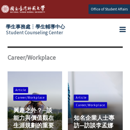
Skip
Office of Student Affairs
to
content
學生事務處┆學生輔導中心
Student Counseling Center
Career/Workplace
Article
Career/Workplace
Article
Career/Workplace
興趣之外？─談
能力與價值觀在
知名企業人士專
生涯規劃的重要
訪—訪談李孟娜