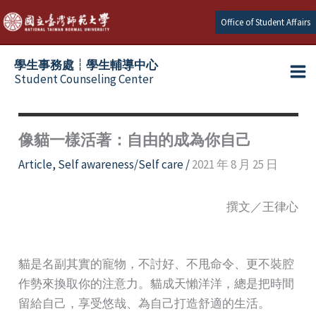
Skip
Office of Student Affairs
to
content
學生事務處┆學生輔導中心
Student Counseling Center
像貓一樣活著：自由的成為你自己
Article
,
Self awareness/Self care
/
2021 年 8 月 25 日
撰文／王律心
貓是名副其實的寵物，不討好、不甩命令、更不裝腔
作勢來換取你的注意力。貓成天懶洋洋，總是把時間
留給自己，享受悠哉、為自己打造舒適的生活。