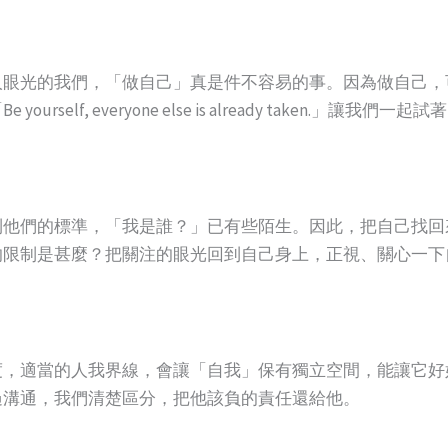
人眼光的我們，「做自己」真是件不容易的事。因為做自己，
elf, everyone else is already taken.」讓我
到他們的標準，「我是誰？」已有些陌生。因此，把自己找回
的限制是甚麼？把關注的眼光回到自己身上，正視、關心一下
度，適當的人我界線，會讓「自我」保有獨立空間，能讓它好
過溝通，我們清楚區分，把他該負的責任還給他。