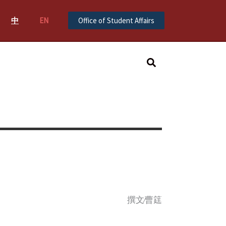
中
EN
Office of Student Affairs
Search
撰文∕曹筳