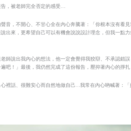
報告，被老師完全否定的感受…
的聲音，不開心、不甘心全在內心奔騰著：「你根本沒有看見
聲說出來，更希望自己可以有機會說說設計理念，但我一點力
跟老師說出我內心的想法，他一定會覺得我狡辯、不承認錯誤
一遍吧！」最後，我仍然完成了這份報告，壓抑著內心的掙扎
出心裡話、很難安心而自然地做自己…我常在內心吶喊著：「