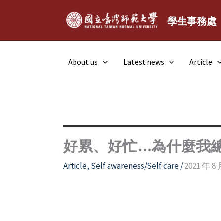
Skip
to
學生事務處
content
About us
Latest news
Article
好累、好忙…為什麼我
Article
,
Self awareness/Self care
/
2021 年 8 