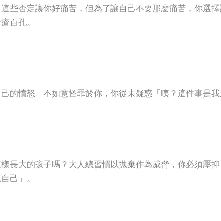
，這些否定讓你好痛苦，但為了讓自己不要那麼痛苦，你選擇
千瘡百孔。
自己的憤怒、不如意怪罪於你，你從未疑惑「咦？這件事是我
。
這樣長大的孩子嗎？大人總習慣以拋棄作為威脅，你必須壓抑
現自己」。