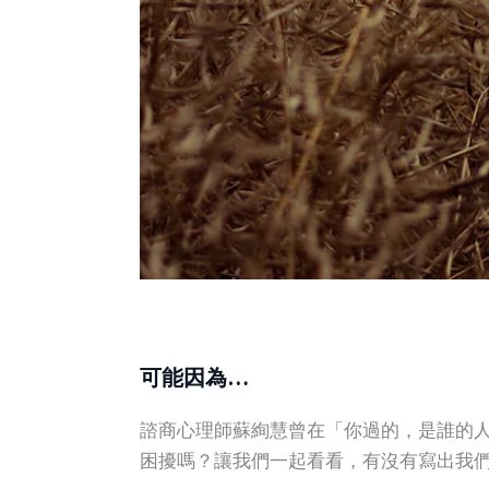
可能因為…
諮商心理師蘇絢慧曾在「你過的，是誰的
困擾嗎？讓我們一起看看，有沒有寫出我