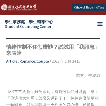
Skip
Office of Student Affairs
to
content
學生事務處┆學生輔導中心
Student Counseling Center
情緒控制不住怎麼辦？試試用「我訊息」
來表達
Article
,
Romance/Couple
/
2022 年 1 月 24 日
撰文／朱浚溢
情侶常常約會，難免遲到，有時候我們可能會回應：
「你這個大笨蛋，怎麼又遲到了！」往往這麼簡單的
一句回應，就足以破壞一天約會的好心情，代價很