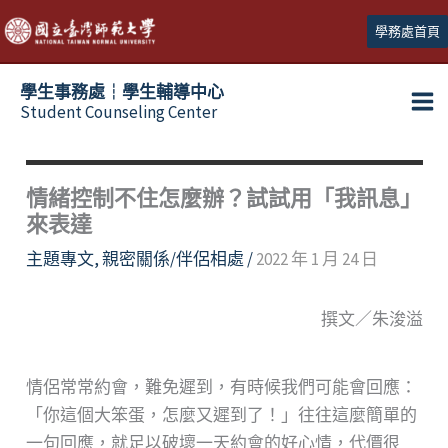
跳
學務處首頁
至
主
學生事務處┆學生輔導中心
要
Student Counseling Center
內
容
情緒控制不住怎麼辦？試試用「我訊息」
來表達
主題專文
,
親密關係/伴侶相處
/
2022 年 1 月 24 日
撰文／朱浚溢
情侶常常約會，難免遲到，有時候我們可能會回應：
「你這個大笨蛋，怎麼又遲到了！」往往這麼簡單的
一句回應，就足以破壞一天約會的好心情，代價很