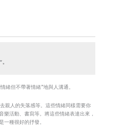
）”。
到情緒但不帶著情緒”地與人溝通。
失去親人的失落感等。這些情緒同樣需要你
音樂活動、書寫等。將這些情緒表達出來，
是一種很好的抒發。