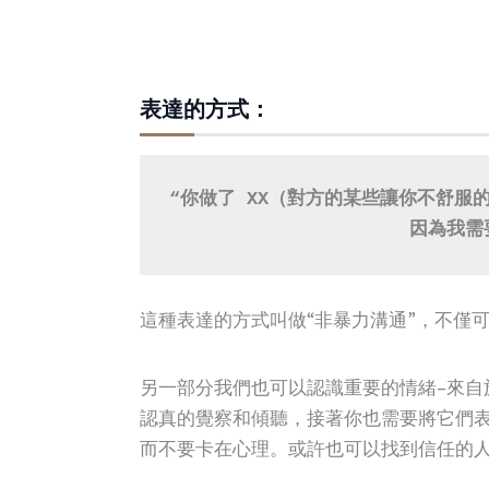
表達的方式：
“你做了 XX（對方的某些讓你不舒服的
       
這種表達的方式叫做“非暴力溝通”，不僅
另一部分我們也可以認識重要的情緒–來自
認真的覺察和傾聽，接著你也需要將它們
而不要卡在心理。或許也可以找到信任的