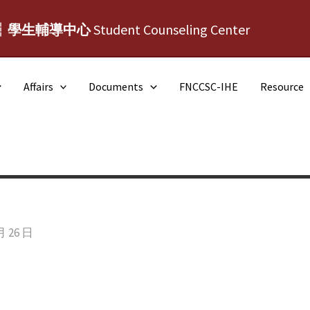
┆學生輔導中心
Student Counseling Center
Affairs
Documents
FNCCSC-IHE
Resource
月 26 日