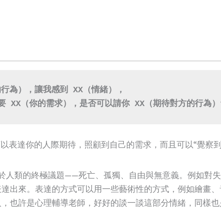
行為），讓我感到 XX（情緒），

               因為我需要 XX（你的需求），是否可以請你 XX（期待對方的行為
可以表達你的人際期待，照顧到自己的需求，而且可以“覺察
於人類的終極議題——死亡、孤獨、自由與無意義。例如對
表達出來。表達的方式可以用一些藝術性的方式，例如繪畫、
人，也許是心理輔導老師，好好的談一談這部分情緒，同樣也