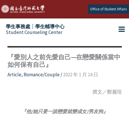
Skip
Office of Student Affairs
to
content
學生事務處┆學生輔導中心
Student Counseling Center
『愛別人之前先愛自己—在戀愛關係當中
如何保有自己』
Article
,
Romance/Couple
/
2022 年 1 月 24 日
撰文／鄭麗瑄
『他/她只要一談戀愛就變成女/男友狗』