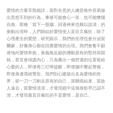
愛情的力量耳熟能詳，面對在意的人總是格外容易做
出意想不到的行為，事後可能會心一笑，也可能懊惱
自責。那種「當下一股腦，回過神來也難以說清」的
衝動出現時，人們歸結於愛情使人盲目又瘋狂，除了
心理產生的愛戀，研究顯示，我們的生理也會分泌賀
爾蒙，好像身心都在回應愛情的出現。我們會奮不顧
身地向愛情奔跑，會義無反顧的挪動原有的堅持與固
執，甚至會傾盡內心，只為騰出一個舒適的位置留給
心愛的人，即便再三叮嚀提醒，即便腦中響起警報，
即便身邊環繞警告。我們剖心建築出名為愛情的世
界，卻一刀一刀剜去原有的自己，當關係結束，當故
人遠去，當愛情淡漠，才發現鏡中這個身影早已認不
清，才發現最盲目瘋狂的不是愛情，是自己。