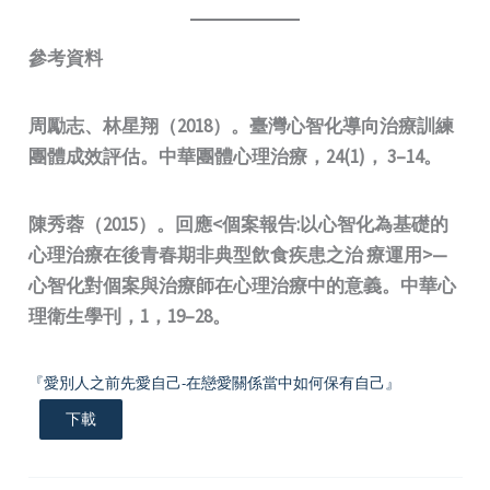
參考資料
周勵志、林星翔（2018）。臺灣心智化導向治療訓練
團體成效評估。中華團體心理治療，24(1)， 3–14。
陳秀蓉（2015）。回應<個案報告:以心智化為基礎的
心理治療在後青春期非典型飲食疾患之治 療運用>—
心智化對個案與治療師在心理治療中的意義。中華心
理衛生學刊，1，19–28。
『愛別人之前先愛自己-在戀愛關係當中如何保有自己』
下載