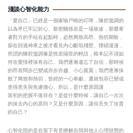
淺談心智化能力
「愛自己」已經是一個家喻戶曉的叮嚀，陳腔濫調的
以為早已牢記於心。親密關係若是一場旅途，那麼牽
著對方的手站在起點時，必然興致高昂、熱切期盼，
卻在回過神來之後才看見內心斷垣殘壁、煙硝漫漫，
所謂的陳腔濫調像是恍若隔世的輕語，根本記不清如
何在愛情裡保有自己。我們逐漸遺忘了自信，那時候
的昂首闊步已變成亦步亦趨、小心翼翼；我們逐漸抹
散了興致和熱切，曾經的一心奉獻、遷就包容已變成
患得患失與焦慮擔心。所以，是什麼原因讓
當初的把握不復存在？是從什麼時候，讓自己一次次
的抹去內心的原則？又是什麼原因，讓你丟失了珍貴
的自己？
心智化指的是在當下有意瞭解自我與他人心理狀態的